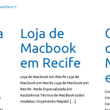
Authors
Página In
a
Loja de
Macbook
em Recife
Loja de Macbook em Recife Loja de
Macbook em Recife Loja de Macbook em
Recife- Rede Especializada em
Co
Assistência Técnica de MacBook todos
k
Co
modelos. Orçamento Rápido!
[…]
Co
da
Es