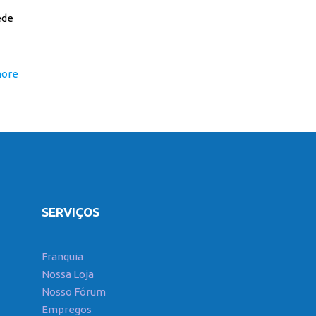
ede
more
SERVIÇOS
Franquia
Nossa Loja
Nosso Fórum
Empregos