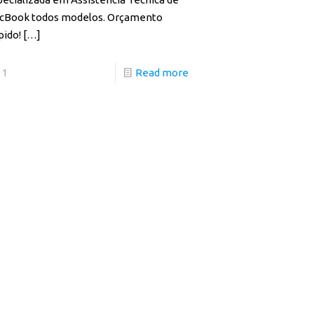
cBook todos modelos. Orçamento
pido!
[…]
1
Read more