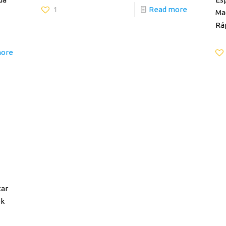
1
Read more
Ma
Rá
more
tar
ok