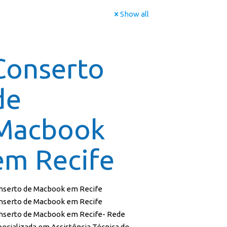
Show all
icial
Cursos
Galeria
Contato
Franquia
Conserto
de
Macbook
em Recife
nserto de Macbook em Recife
nserto de Macbook em Recife
nserto de Macbook em Recife- Rede
pecializada em Assistência Técnica de