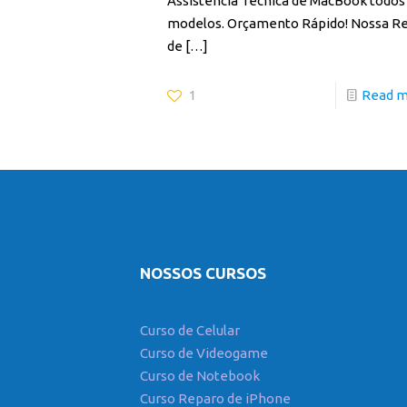
Assistência Técnica de MacBook todos
modelos. Orçamento Rápido! Nossa R
de
[…]
1
Read 
NOSSOS CURSOS
Curso de Celular
Curso de Videogame
Curso de Notebook
Curso Reparo de iPhone