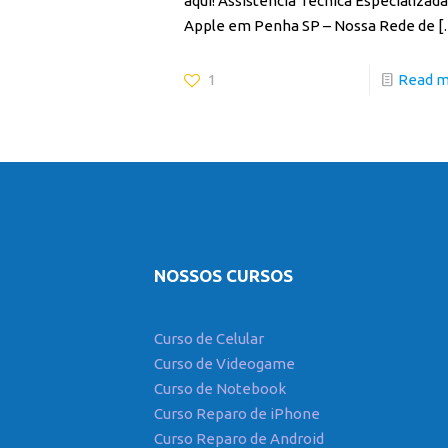
aqui! Assistência Técnica Especializad
Apple em Penha SP – Nossa Rede de
[
1
Read 
NOSSOS CURSOS
Curso de Celular
Curso de Videogame
Curso de Notebook
Curso Reparo de iPhone
Curso Reparo de Android