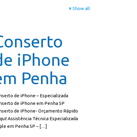
Show all
icial
Cursos
Galeria
Contato
Franquia
Conserto
de iPhone
em Penha
nserto de iPhone – Especializada
nserto de iPhone em Penha SP
nserto de iPhone- Orçamento Rápido
qui! Assistência Técnica Especializada
ple em Penha SP –
[…]