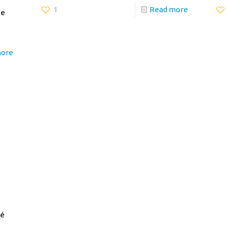
1
Read more
le
more
 é