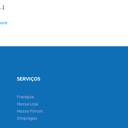
a
…]
more
SERVIÇOS
Franquia
Nossa Loja
Nosso Fórum
Empregos