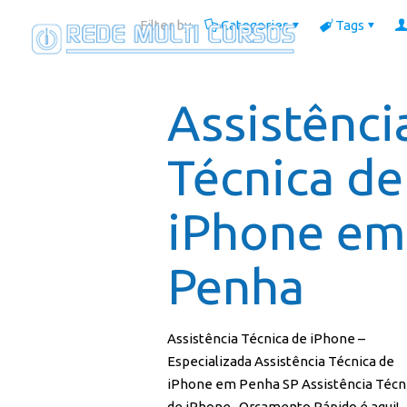
Filter by
Categories
Tags
Assistênci
Técnica de
iPhone em
Penha
Assistência Técnica de iPhone –
Especializada Assistência Técnica de
iPhone em Penha SP Assistência Técn
de iPhone- Orçamento Rápido é aqui!