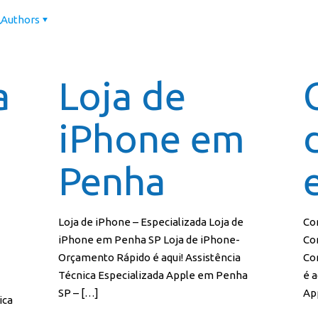
Authors
Página In
a
Loja de
iPhone em
Penha
Loja de iPhone – Especializada Loja de
Co
iPhone em Penha SP Loja de iPhone-
Co
Orçamento Rápido é aqui! Assistência
Co
Técnica Especializada Apple em Penha
é a
SP –
[…]
Ap
ica