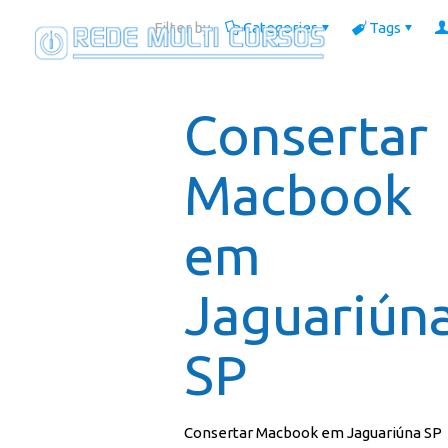
Filter by
Categories
Tags
Consertar
Macbook
em
Jaguariún
SP
Consertar Macbook em Jaguariúna SP