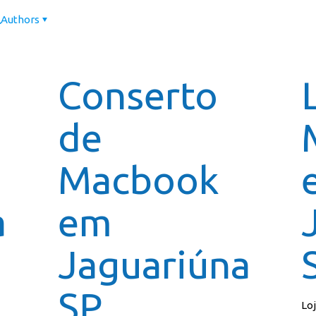
Authors
Página In
Conserto
de
Macbook
a
em
Jaguariúna
SP
Lo