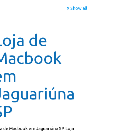
Show all
icial
Cursos
Galeria
Contato
Franquia
Loja de
Macbook
em
Jaguariúna
SP
ja de Macbook em Jaguariúna SP Loja