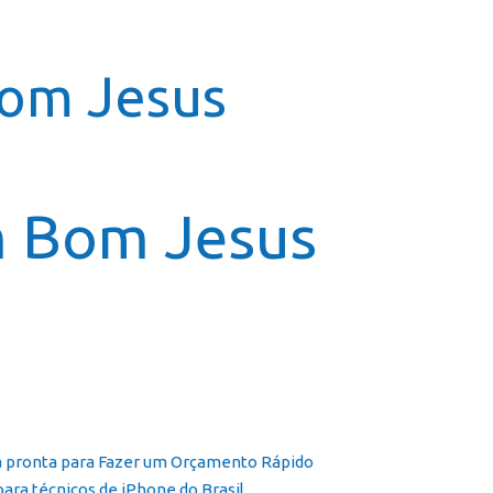
icial
Cursos
Galeria
Contato
Franquia
Bom Jesus
m Bom Jesus
ta pronta para Fazer um Orçamento Rápido
para técnicos de iPhone do Brasil.