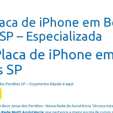
Página In
laca de iPhone em 
SP – Especializada
Placa de iPhone e
s SP
os Perdões SP – Orçamento Rápido é aqui!
em Bom Jesus dos Perdões- Nossa Rede de Assistência Técnica es
a
Rede Multi Assistência
, que pertence a maior escola de cursos 