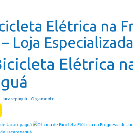
Página In
cicleta Elétrica na 
– Loja Especializad
icicleta Elétrica n
aguá
 de Jacarepaguá – Orçamento