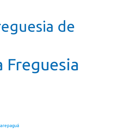
icial
Cursos
Galeria
Contato
Franquia
Freguesia de
a
a Freguesia