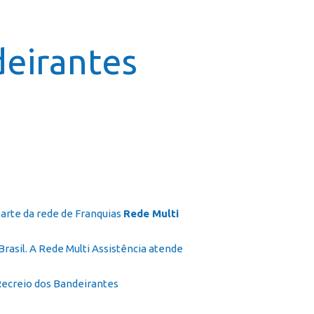
icial
Cursos
Galeria
Contato
Franquia
deirantes
arte da rede de Franquias
Rede Multi
rasil. A Rede Multi Assistência atende