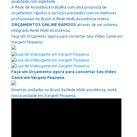
qualidade com agilidade.
A Rede de Assistência trabalha com uma proposta de
orçamentos rápidos e serviços prestados com os melhores
profissionais do Brasil. A Rede Multi Assistência realiza
ORÇAMENTOS ONLINE RÁPIDOS
através de um sistema
integrado Rede Multi Assistência.
Faça um Orçamento agora para consertar Seu Vídeo Game em
Vargem Pequena.
Faça um Orçamento agora para consertar Seu Vídeo
Game em Vargem Pequena.
Diversas unidades no Brasil da Rede Multi assistência, visite
nossa unidade em Vargem Pequena.