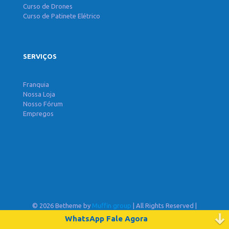
Curso de Drones
Curso de Patinete Elétrico
SERVIÇOS
Franquia
Nossa Loja
Nosso Fórum
Empregos
© 2026 Betheme by
Muffin group
| All Rights Reserved |
Powered by
WordPress
WhatsApp Fale Agora