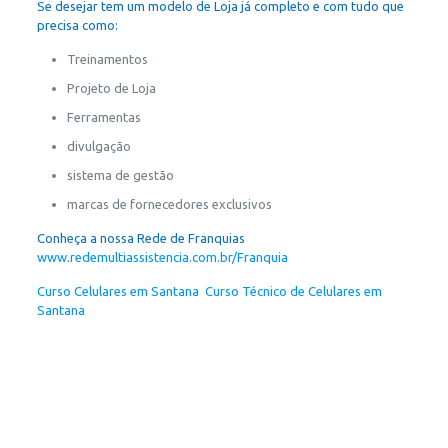
Se desejar tem um modelo de Loja já completo e com tudo que
precisa como:
Treinamentos
Projeto de Loja
Ferramentas
divulgação
sistema de gestão
marcas de fornecedores exclusivos
Conheça a nossa Rede de Franquias
www.redemultiassistencia.com.br/Franquia
Curso Celulares em Santana
,
Curso Técnico de Celulares em
Santana
, Curso Conserto de Celular em Santana, Curso de
Conserto de Celulares, Curso de Conserto de Celulares em
Santana, Curso de Smartphone em Santana, Curso Conserto de
Smartphone em Santana, Curso de Reparo em Smartphone em
Santana, Curso de Manutenção de Smartphone em Santana,
Curso de Celulares em Santana, Curso Técnico de Celulares em
Santana, Curso Técnico de Smartphone em Santana, Aprender
Consertar Smartphone em Santana, Aprende Consertar