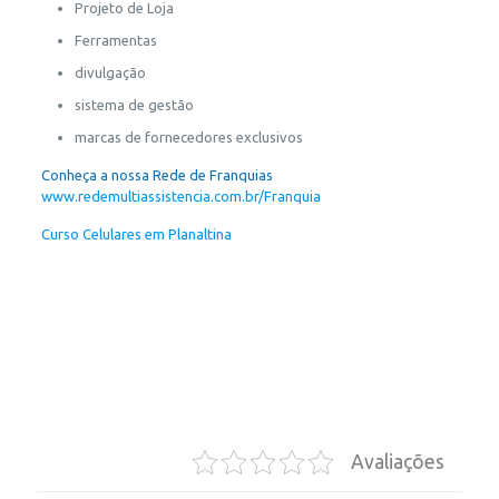
Projeto de Loja
Ferramentas
divulgação
sistema de gestão
marcas de fornecedores exclusivos
Conheça a nossa Rede de Franquias
www.redemultiassistencia.com.br/Franquia
Curso Celulares em Planaltina
, Curso Técnico de Celulares em
Planaltina, Curso de Conserto de Celulares, Curso de Conserto
de Celulares em Planaltina, Curso de Smartphone em Planaltina,
Curso Conserto de Smartphone em Planaltina, Curso de Reparo
em Smartphone em Planaltina, Curso de Manutenção de
Smartphone em Planaltina, Curso de Celulares em Planaltina,
Curso Técnico de Celulares em Planaltina, Curso Técnico de
Smartphone em Planaltina, Aprender Consertar Smartphone em
Planaltina, Aprende Consertar Celulares em Planaltina
Avaliações