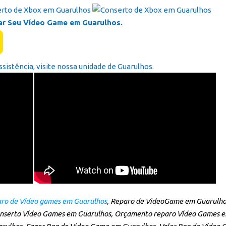
ar Seu Vídeo Game em Guarulhos.
ssistência, visite nossa unidade de Guarulhos.
ro de Vídeo games em Guarulhos
, Reparo de VideoGame em Guarulho
nserto Vídeo Games em Guarulhos, Orçamento reparo Vídeo Games 