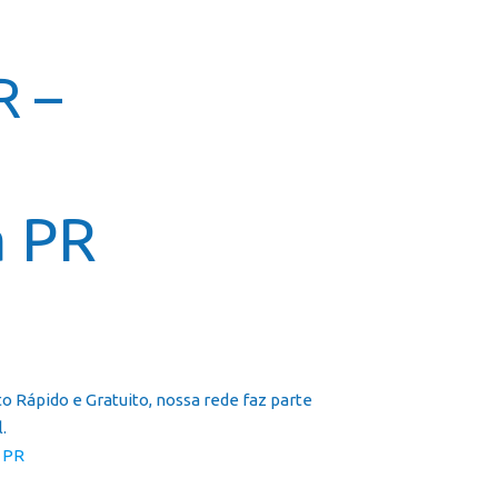
icial
Cursos
Galeria
Contato
Franquia
R –
a PR
 Rápido e Gratuito, nossa rede faz parte
.