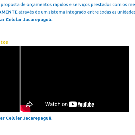
proposta de orçamentos rápidos e serviços prestados com os melh
AMENTE
através de um sistema integrado entre todas as unidades 
r Celular Jacarepaguá.
ntos
r Celular Jacarepaguá.