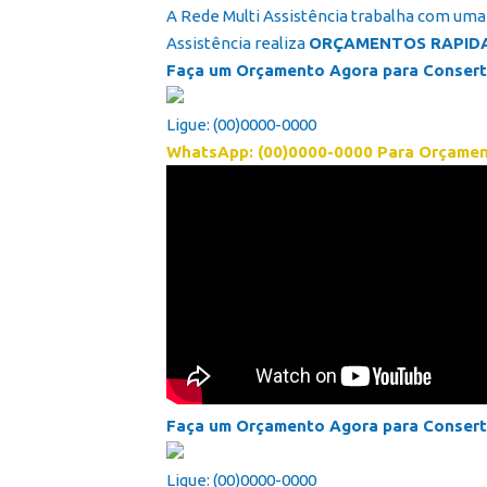
A Rede Multi Assistência trabalha com uma 
Assistência realiza
ORÇAMENTOS RAPID
Faça um Orçamento Agora para Conserta
Ligue: (00)0000-0000
WhatsApp: (00)0000-0000 Para Orçame
Faça um Orçamento Agora para Conserta
Ligue: (00)0000-0000