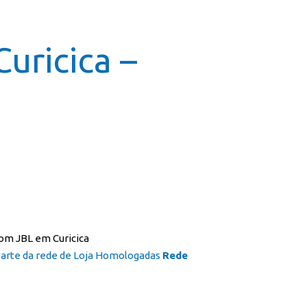
icial
Cursos
Galeria
Contato
Franquia
uricica –
 parte da rede de Loja Homologadas
Rede