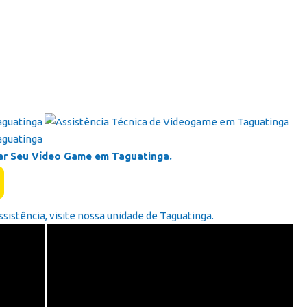
ar Seu Vídeo Game em Taguatinga.
ssistência, visite nossa unidade de Taguatinga.