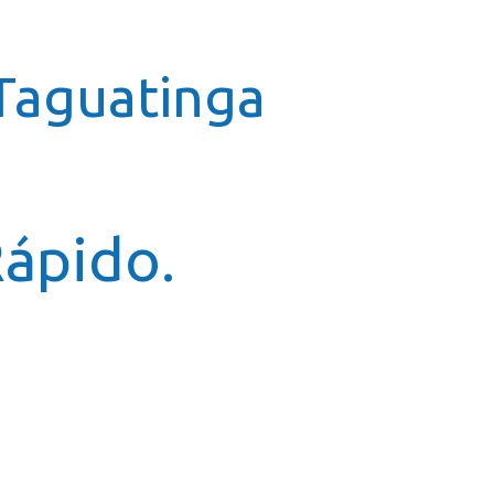
icial
Cursos
Galeria
Contato
Franquia
 Taguatinga
ápido.