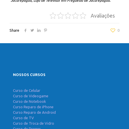
Jacarepaguá, Loja de Televisor em Freguesia de Jacarepaguá.
Avaliações
Share
0
NOSSOS CURSOS
Curso de Celular
Curso de Videogame
Curso de Notebook
Curso Reparo de iPhone
Curso Reparo de Android
Curso de TV
Curso de Troca de Vidro
Curso de Drones