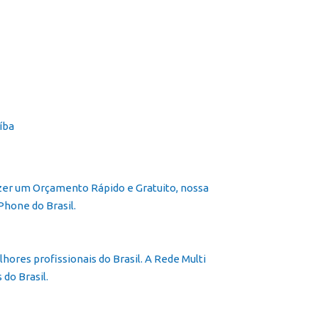
icial
Cursos
Galeria
Contato
Franquia
azer um Orçamento Rápido e Gratuito, nossa
Phone do Brasil.
ores profissionais do Brasil. A Rede Multi
do Brasil.