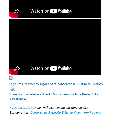
Faça um Orçamento Agora para consertar seu Patinete Elétrico.
<
Diversas unidades no Brasil – Visite uma unidade Rede Multi
Assistência!
Assistência Técnica
de Patinete Xiaomi em Recreio dos
Bandeirantes,
Conserto de Patinete Elétrico Xiaomi em Recreio