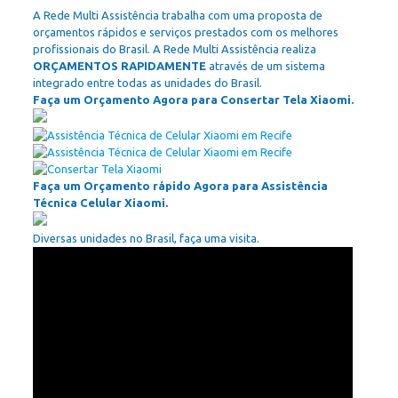
A Rede Multi Assistência trabalha com uma proposta de
orçamentos rápidos e serviços prestados com os melhores
profissionais do Brasil. A Rede Multi Assistência realiza
ORÇAMENTOS RAPIDAMENTE
através de um sistema
integrado entre todas as unidades do Brasil.
Faça um Orçamento Agora para Consertar Tela Xiaomi.
Faça um Orçamento rápido Agora para Assistência
Técnica Celular Xiaomi.
Diversas unidades no Brasil, faça uma visita.